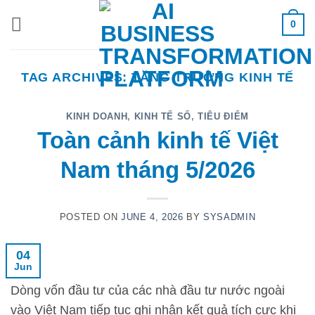
Skip
0
to
content
TAG ARCHIVES:
TĂNG TRƯỞNG KINH TẾ
KINH DOANH
,
KINH TẾ SỐ
,
TIÊU ĐIỂM
Toàn cảnh kinh tế Việt
Nam tháng 5/2026
POSTED ON
JUNE 4, 2026
BY
SYSADMIN
04
Jun
Dòng vốn đầu tư của các nhà đầu tư nước ngoài
vào Việt Nam tiếp tục ghi nhận kết quả tích cực khi