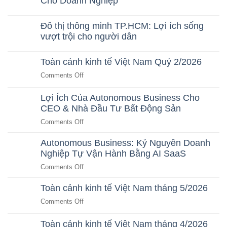
Cho Doanh Nghiệp
Hướng
Doanh
AI
No
Thu
Tối
Comments
Nhưng
Ưu
Đô thị thông minh TP.HCM: Lợi ích sống
on
Không
Cho
AI
vượt trội cho người dân
Tăng
Doanh
HR
Lợi
Nghiệp
No
Agent
Nhuận:
Comments
–
Nguyên
Toàn cảnh kinh tế Việt Nam Quý 2/2026
on
Trợ
Nhân
Đô
Lý
&
on
Comments Off
thị
Nhân
Giải
Toàn
thông
Sự
Pháp
minh
Thông
cảnh
Lợi Ích Của Autonomous Business Cho
AI
TP.HCM:
Minh
kinh
CEO & Nhà Đầu Tư Bất Động Sản
Lợi
Cho
tế
ích
Doanh
on
Comments Off
sống
Nghiệp
Việt
vượt
Lợi
Nam
trội
Autonomous Business: Kỷ Nguyên Doanh
Ích
Quý
cho
Nghiệp Tự Vận Hành Bằng AI SaaS
Của
người
2/2026
dân
Autonomous
on
Comments Off
Business
Autonomous
Cho
Toàn cảnh kinh tế Việt Nam tháng 5/2026
Business:
CEO
Kỷ
on
Comments Off
&
Nguyên
Toàn
Nhà
Doanh
cảnh
Toàn cảnh kinh tế Việt Nam tháng 4/2026
Đầu