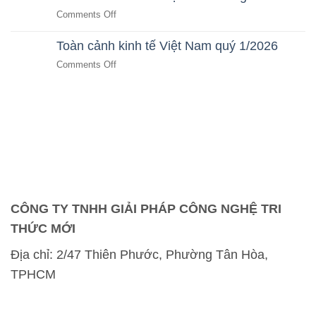
Nghiệp
kinh
Tư
on
Comments Off
Tự
tế
Bất
Toàn
Vận
Việt
Động
cảnh
Hành
Toàn cảnh kinh tế Việt Nam quý 1/2026
Nam
Sản
kinh
Bằng
tháng
on
Comments Off
tế
AI
5/2026
Toàn
Việt
SaaS
cảnh
Nam
kinh
tháng
tế
4/2026
Việt
Nam
quý
1/2026
CÔNG TY TNHH GIẢI PHÁP CÔNG NGHỆ TRI
THỨC MỚI
Địa chỉ:
2/47 Thiên Phước, Phường Tân Hòa,
TPHCM