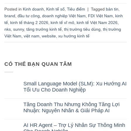
Posted in
Kinh doanh
,
Kinh tế số
,
Tiêu điểm
|
Tagged
bản tin
,
brand
,
đầu tư công
,
doanh nghiệp Việt Nam
,
FDI Việt Nam
,
kinh
tế
,
kinh tế tháng 2 2026
,
kinh tế vĩ mô
,
kinh tế Việt Nam 2026
,
nks
,
sunny
,
tăng trưởng kinh tế
,
thị trường tiêu dùng
,
thị trường
Việt Nam
,
việt nam
,
website
,
xu hướng kinh tế
CÓ THỂ BẠN QUAN TÂM
Small Language Model (SLM): Xu Hướng AI
Tối Ưu Cho Doanh Nghiệp
No
Comments
Tăng Doanh Thu Nhưng Không Tăng Lợi
on
Small
Nhuận: Nguyên Nhân & Giải Pháp AI
Language
No
Model
Comments
(SLM):
AI HR Agent – Trợ Lý Nhân Sự Thông Minh
on
Xu
Tăng