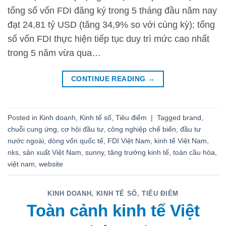
tổng số vốn FDI đăng ký trong 5 tháng đầu năm nay
đạt 24,81 tỷ USD (tăng 34,9% so với cùng kỳ); tổng
số vốn FDI thực hiện tiếp tục duy trì mức cao nhất
trong 5 năm vừa qua…
CONTINUE READING
→
Posted in
Kinh doanh
,
Kinh tế số
,
Tiêu điểm
|
Tagged
brand
,
chuỗi cung ứng
,
cơ hội đầu tư
,
công nghiệp chế biến
,
đầu tư
nước ngoài
,
dòng vốn quốc tế
,
FDI Việt Nam
,
kinh tế Việt Nam
,
nks
,
sản xuất Việt Nam
,
sunny
,
tăng trưởng kinh tế
,
toàn cầu hóa
,
việt nam
,
website
KINH DOANH
,
KINH TẾ SỐ
,
TIÊU ĐIỂM
Toàn cảnh kinh tế Việt