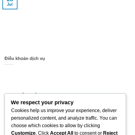
Jul
Điều khoản dịch vụ
TRỤ SỞ CHÍNH
We respect your privacy
Địa chỉ:
222 Lê Văn Sỹ, Phường Nhiêu Lộc,
Cookies help us improve your experience, deliver
TPHCM
personalized content, and analyze traffic. You can
choose which cookies to allow by clicking
Giờ làm việc:
Thứ 2 - Thứ 6
Customize
. Click
Accept All
to consent or
Reject