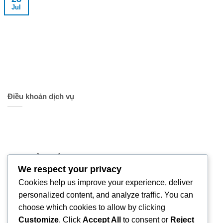
Jul
Điều khoản dịch vụ
TRỤ SỞ CHÍNH
We respect your privacy
Địa chỉ:
222 Lê Văn Sỹ, Phường Nhiêu Lộc,
Cookies help us improve your experience, deliver
TPHCM
personalized content, and analyze traffic. You can
choose which cookies to allow by clicking
Giờ làm việc:
Thứ 2 - Thứ 6
Customize
. Click
Accept All
to consent or
Reject