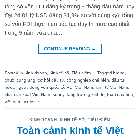
tổng số vốn FDI đăng ký trong 5 tháng đầu năm nay
đạt 24,81 tỷ USD (tăng 34,9% so với cùng kỳ); tổng
số vốn FDI thực hiện tiếp tục duy trì mức cao nhất
trong 5 năm vừa qua…
CONTINUE READING
→
Posted in
Kinh doanh
,
Kinh tế số
,
Tiêu điểm
|
Tagged
brand
,
chuỗi cung ứng
,
cơ hội đầu tư
,
công nghiệp chế biến
,
đầu tư
nước ngoài
,
dòng vốn quốc tế
,
FDI Việt Nam
,
kinh tế Việt Nam
,
nks
,
sản xuất Việt Nam
,
sunny
,
tăng trưởng kinh tế
,
toàn cầu hóa
,
việt nam
,
website
KINH DOANH
,
KINH TẾ SỐ
,
TIÊU ĐIỂM
Toàn cảnh kinh tế Việt