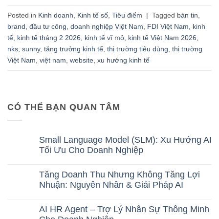
Posted in
Kinh doanh
,
Kinh tế số
,
Tiêu điểm
|
Tagged
bản tin
,
brand
,
đầu tư công
,
doanh nghiệp Việt Nam
,
FDI Việt Nam
,
kinh
tế
,
kinh tế tháng 2 2026
,
kinh tế vĩ mô
,
kinh tế Việt Nam 2026
,
nks
,
sunny
,
tăng trưởng kinh tế
,
thị trường tiêu dùng
,
thị trường
Việt Nam
,
việt nam
,
website
,
xu hướng kinh tế
CÓ THỂ BẠN QUAN TÂM
Small Language Model (SLM): Xu Hướng AI
Tối Ưu Cho Doanh Nghiệp
No
Comments
Tăng Doanh Thu Nhưng Không Tăng Lợi
on
Small
Nhuận: Nguyên Nhân & Giải Pháp AI
Language
No
Model
Comments
(SLM):
AI HR Agent – Trợ Lý Nhân Sự Thông Minh
on
Xu
Tăng