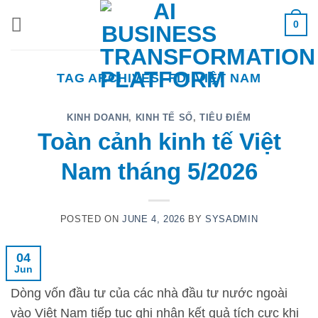
Skip
0
to
content
TAG ARCHIVES:
FDI VIỆT NAM
KINH DOANH
,
KINH TẾ SỐ
,
TIÊU ĐIỂM
Toàn cảnh kinh tế Việt
Nam tháng 5/2026
POSTED ON
JUNE 4, 2026
BY
SYSADMIN
04
Jun
Dòng vốn đầu tư của các nhà đầu tư nước ngoài
vào Việt Nam tiếp tục ghi nhận kết quả tích cực khi