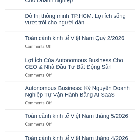
Cho Doanh Nghiệp
Hướng
Doanh
AI
No
Thu
Tối
Comments
Nhưng
Ưu
Đô thị thông minh TP.HCM: Lợi ích sống
on
Không
Cho
AI
vượt trội cho người dân
Tăng
Doanh
HR
Lợi
Nghiệp
No
Agent
Nhuận:
Comments
–
Nguyên
Toàn cảnh kinh tế Việt Nam Quý 2/2026
on
Trợ
Nhân
Đô
Lý
&
on
Comments Off
thị
Nhân
Giải
Toàn
thông
Sự
Pháp
minh
Thông
cảnh
Lợi Ích Của Autonomous Business Cho
AI
TP.HCM:
Minh
kinh
CEO & Nhà Đầu Tư Bất Động Sản
Lợi
Cho
tế
ích
Doanh
on
Comments Off
sống
Nghiệp
Việt
vượt
Lợi
Nam
trội
Autonomous Business: Kỷ Nguyên Doanh
Ích
Quý
cho
Nghiệp Tự Vận Hành Bằng AI SaaS
Của
người
2/2026
dân
Autonomous
on
Comments Off
Business
Autonomous
Cho
Toàn cảnh kinh tế Việt Nam tháng 5/2026
Business:
CEO
Kỷ
on
Comments Off
&
Nguyên
Toàn
Nhà
Doanh
cảnh
Toàn cảnh kinh tế Việt Nam tháng 4/2026
Đầu