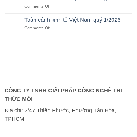
Nghiệp
kinh
Tư
on
Comments Off
Tự
tế
Bất
Toàn
Vận
Việt
Động
cảnh
Hành
Toàn cảnh kinh tế Việt Nam quý 1/2026
Nam
Sản
kinh
Bằng
tháng
on
Comments Off
tế
AI
5/2026
Toàn
Việt
SaaS
cảnh
Nam
kinh
tháng
tế
4/2026
Việt
Nam
quý
1/2026
CÔNG TY TNHH GIẢI PHÁP CÔNG NGHỆ TRI
THỨC MỚI
Địa chỉ:
2/47 Thiên Phước, Phường Tân Hòa,
TPHCM