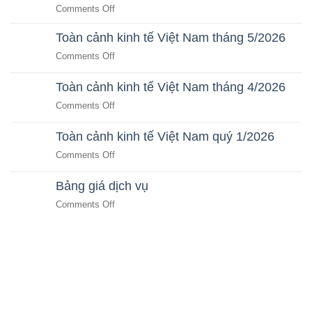
dân
Autonomous
on
Comments Off
Business
Autonomous
Cho
Toàn cảnh kinh tế Việt Nam tháng 5/2026
Business:
CEO
Kỷ
on
Comments Off
&
Nguyên
Toàn
Nhà
Doanh
cảnh
Toàn cảnh kinh tế Việt Nam tháng 4/2026
Đầu
Nghiệp
kinh
Tư
on
Comments Off
Tự
tế
Bất
Toàn
Vận
Việt
Động
cảnh
Hành
Toàn cảnh kinh tế Việt Nam quý 1/2026
Nam
Sản
kinh
Bằng
tháng
on
Comments Off
tế
AI
5/2026
Toàn
Việt
SaaS
cảnh
Bảng giá dịch vụ
Nam
kinh
tháng
on
Comments Off
tế
4/2026
Bảng
Việt
giá
Nam
dịch
quý
vụ
1/2026