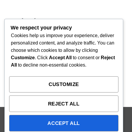
TRỤ SỞ CHÍNH
We respect your privacy
Địa chỉ:
222 Lê Văn Sỹ, Phường Nhiêu Lộc,
Cookies help us improve your experience, deliver
TPHCM
personalized content, and analyze traffic. You can
choose which cookies to allow by clicking
Giờ làm việc:
Thứ 2 - Thứ 6
Customize
. Click
Accept All
to consent or
Reject
09:00 - 18:00
All
to decline non-essential cookies.
Số điện thoại:
(+84) 932 030 958
CUSTOMIZE
Email:
system@nks.vn
REJECT ALL
Visa
PayPal
Stripe
MasterCard
Cash
ACCEPT ALL
On
Copyright 2026 ©
NKS
. MST: 0313074497, cấp ngày
Delivery