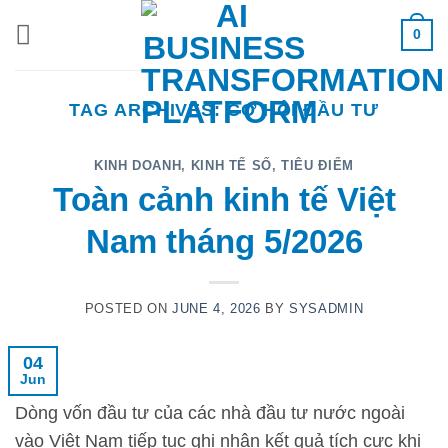
Skip
0
to
content
TAG ARCHIVES:
CƠ HỘI ĐẦU TƯ
KINH DOANH
,
KINH TẾ SỐ
,
TIÊU ĐIỂM
Toàn cảnh kinh tế Việt
Nam tháng 5/2026
POSTED ON
JUNE 4, 2026
BY
SYSADMIN
04
Jun
Dòng vốn đầu tư của các nhà đầu tư nước ngoài
vào Việt Nam tiếp tục ghi nhận kết quả tích cực khi