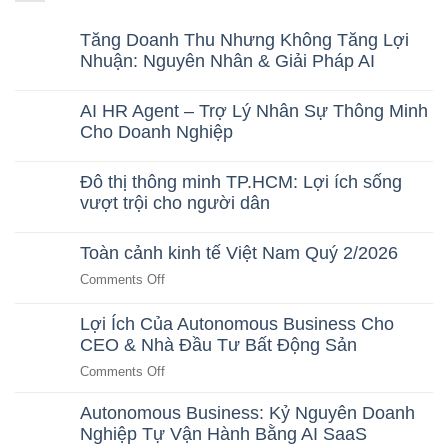
Tăng Doanh Thu Nhưng Không Tăng Lợi
Nhuận: Nguyên Nhân & Giải Pháp AI
No
Comments
AI HR Agent – Trợ Lý Nhân Sự Thông Minh
on
Tăng
Cho Doanh Nghiệp
Doanh
No
Thu
Comments
Nhưng
Đô thị thông minh TP.HCM: Lợi ích sống
on
Không
AI
vượt trội cho người dân
Tăng
HR
Lợi
No
Agent
Nhuận:
Comments
–
Nguyên
Toàn cảnh kinh tế Việt Nam Quý 2/2026
on
Trợ
Nhân
Đô
Lý
&
on
Comments Off
thị
Nhân
Giải
Toàn
thông
Sự
Pháp
minh
Thông
cảnh
Lợi Ích Của Autonomous Business Cho
AI
TP.HCM:
Minh
kinh
CEO & Nhà Đầu Tư Bất Động Sản
Lợi
Cho
tế
ích
Doanh
on
Comments Off
sống
Nghiệp
Việt
vượt
Lợi
Nam
trội
Autonomous Business: Kỷ Nguyên Doanh
Ích
Quý
cho
Nghiệp Tự Vận Hành Bằng AI SaaS
Của
người
2/2026