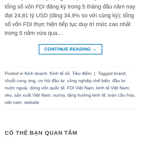
tổng số vốn FDI đăng ký trong 5 tháng đầu năm nay
đạt 24,81 tỷ USD (tăng 34,9% so với cùng kỳ); tổng
số vốn FDI thực hiện tiếp tục duy trì mức cao nhất
trong 5 năm vừa qua…
CONTINUE READING
→
Posted in
Kinh doanh
,
Kinh tế số
,
Tiêu điểm
|
Tagged
brand
,
chuỗi cung ứng
,
cơ hội đầu tư
,
công nghiệp chế biến
,
đầu tư
nước ngoài
,
dòng vốn quốc tế
,
FDI Việt Nam
,
kinh tế Việt Nam
,
nks
,
sản xuất Việt Nam
,
sunny
,
tăng trưởng kinh tế
,
toàn cầu hóa
,
việt nam
,
website
CÓ THỂ BẠN QUAN TÂM