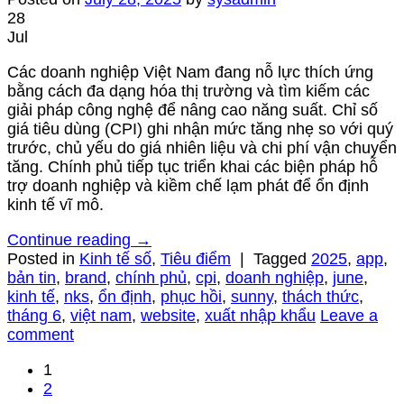
28
Jul
Các doanh nghiệp Việt Nam đang nỗ lực thích ứng
bằng cách đa dạng hóa thị trường và tìm kiếm các
giải pháp công nghệ để nâng cao năng suất. Chỉ số
giá tiêu dùng (CPI) ghi nhận mức tăng nhẹ so với quý
trước, chủ yếu do giá nhiên liệu và chi phí vận chuyển
tăng. Chính phủ tiếp tục triển khai các biện pháp hỗ
trợ doanh nghiệp và kiềm chế lạm phát để ổn định
kinh tế vĩ mô.
Continue reading
→
Posted in
Kinh tế số
,
Tiêu điểm
|
Tagged
2025
,
app
,
bản tin
,
brand
,
chính phủ
,
cpi
,
doanh nghiệp
,
june
,
kinh tế
,
nks
,
ổn định
,
phục hồi
,
sunny
,
thách thức
,
tháng 6
,
việt nam
,
website
,
xuất nhập khẩu
Leave a
comment
1
2