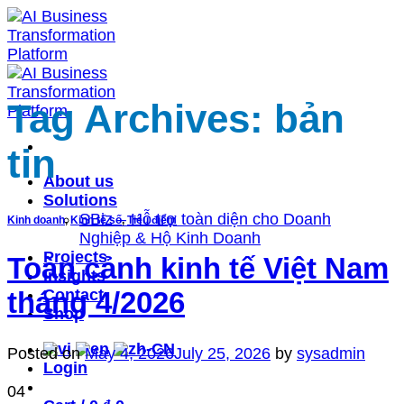
Skip
to
content
Tag Archives:
bản
tin
About us
Solutions
SBiz – Hỗ trợ toàn diện cho Doanh
Kinh doanh
,
Kinh tế số
,
Tiêu điểm
Nghiệp & Hộ Kinh Doanh
Projects
Toàn cảnh kinh tế Việt Nam
Insights
Contact
tháng 4/2026
Shop
Posted on
May 4, 2026
July 25, 2026
by
sysadmin
Login
04