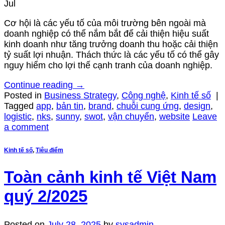
Jul
Cơ hội là các yếu tố của môi trường bên ngoài mà
doanh nghiệp có thể nắm bắt để cải thiện hiệu suất
kinh doanh như tăng trưởng doanh thu hoặc cải thiện
tỷ suất lợi nhuận. Thách thức là các yếu tố có thể gây
nguy hiểm cho lợi thế cạnh tranh của doanh nghiệp.
Continue reading
→
Posted in
Business Strategy
,
Công nghệ
,
Kinh tế số
|
Tagged
app
,
bản tin
,
brand
,
chuỗi cung ứng
,
design
,
logistic
,
nks
,
sunny
,
swot
,
vận chuyển
,
website
Leave
a comment
Kinh tế số
,
Tiêu điểm
Toàn cảnh kinh tế Việt Nam
quý 2/2025
Posted on
July 28, 2025
by
sysadmin