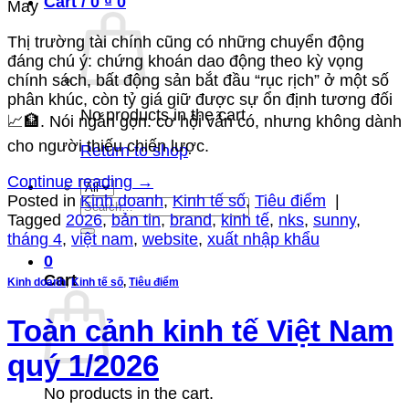
Cart /
0
₫
0
May
Thị trường tài chính cũng có những chuyển động
đáng chú ý: chứng khoán dao động theo kỳ vọng
chính sách, bất động sản bắt đầu “rục rịch” ở một số
phân khúc, còn tỷ giá giữ được sự ổn định tương đối
No products in the cart.
📈🏦. Nói ngắn gọn: cơ hội vẫn có, nhưng không dành
cho người thiếu chiến lược.
Return to shop
Continue reading
→
Posted in
Kinh doanh
,
Kinh tế số
,
Tiêu điểm
|
Search
Tagged
2026
,
bản tin
,
brand
,
kinh tế
,
nks
,
sunny
,
for:
tháng 4
,
việt nam
,
website
,
xuất nhập khẩu
0
Cart
Kinh doanh
,
Kinh tế số
,
Tiêu điểm
Toàn cảnh kinh tế Việt Nam
quý 1/2026
No products in the cart.