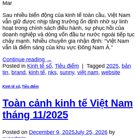
Mar
Sau nhiều biến động của kinh tế toàn cầu, Việt Nam
vẫn giữ được nhịp tăng trưởng ổn định nhờ sự linh
hoạt trong chính sách điều hành, sự phục hồi của
doanh nghiệp và dòng vốn đầu tư nước ngoài tiếp tục
chảy mạnh. Nhiều chuyên gia nhận định: “Việt Nam
vẫn là điểm sáng của khu vực Đông Nam Á.”
Continue reading
→
Posted in
Kinh tế số
,
Tiêu điểm
|
Tagged
2025
,
bản
tin
,
brand
,
kinh tế
,
nks
,
sunny
,
việt nam
,
website
Kinh tế số
,
Tiêu điểm
Toàn cảnh kinh tế Việt Nam
tháng 11/2025
Posted on
December 9, 2025
July 25, 2026
by