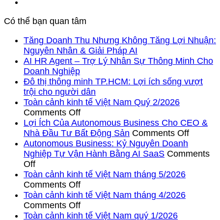
Có thể bạn quan tâm
Tăng Doanh Thu Nhưng Không Tăng Lợi Nhuận:
No
Nguyên Nhân & Giải Pháp AI
Comments
AI HR Agent – Trợ Lý Nhân Sự Thông Minh Cho
on
No
Doanh Nghiệp
Tăng
Comments
Đô thị thông minh TP.HCM: Lợi ích sống vượt
on
Doanh
No
trội cho người dân
AI
Thu
Comments
Toàn cảnh kinh tế Việt Nam Quý 2/2026
HR
on
Nhưng
on
Comments Off
Agent
Đô
Không
Toàn
Lợi Ích Của Autonomous Business Cho CEO &
–
thị
Tăng
cảnh
on
Nhà Đầu Tư Bất Động Sản
Comments Off
Trợ
thông
Lợi
kinh
Lợi
Autonomous Business: Kỷ Nguyên Doanh
Lý
minh
Nhuận:
tế
Ích
Nghiệp Tự Vận Hành Bằng AI SaaS
Comments
Nhân
TP.HCM:
Nguyên
on
Việt
Của
Off
Sự
Lợi
Nhân
Autonomous
Nam
Autono
Toàn cảnh kinh tế Việt Nam tháng 5/2026
Thông
ích
&
Business:
Quý
on
Busines
Comments Off
Minh
sống
Giải
Kỷ
2/2026
Toàn
Cho
Toàn cảnh kinh tế Việt Nam tháng 4/2026
Cho
vượt
Pháp
Nguyên
cảnh
on
CEO
Comments Off
Doanh
trội
AI
Doanh
kinh
Toàn
&
Toàn cảnh kinh tế Việt Nam quý 1/2026