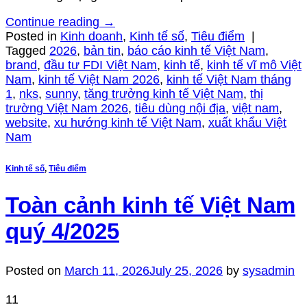
Continue reading
→
Posted in
Kinh doanh
,
Kinh tế số
,
Tiêu điểm
|
Tagged
2026
,
bản tin
,
báo cáo kinh tế Việt Nam
,
brand
,
đầu tư FDI Việt Nam
,
kinh tế
,
kinh tế vĩ mô Việt
Nam
,
kinh tế Việt Nam 2026
,
kinh tế Việt Nam tháng
1
,
nks
,
sunny
,
tăng trưởng kinh tế Việt Nam
,
thị
trường Việt Nam 2026
,
tiêu dùng nội địa
,
việt nam
,
website
,
xu hướng kinh tế Việt Nam
,
xuất khẩu Việt
Nam
Kinh tế số
,
Tiêu điểm
Toàn cảnh kinh tế Việt Nam
quý 4/2025
Posted on
March 11, 2026
July 25, 2026
by
sysadmin
11