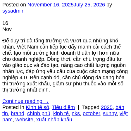
Posted on
November 16, 2025
July 25, 2026
by
sysadmin
16
Nov
Để duy trì đà tăng trưởng và vượt qua những khó
khăn, Việt Nam cần tiếp tục đẩy mạnh cải cách thể
chế, tạo môi trường kinh doanh thuận lợi hơn nữa
cho doanh nghiệp. Đồng thời, cần chú trọng đầu tư
vào giáo dục và đào tạo, nâng cao chất lượng nguồn
nhân lực, đáp ứng yêu cầu của cuộc cách mạng công
nghiệp 4.0. Bên cạnh đó, cần chủ động đa dạng hóa
thị trường xuất khẩu, giảm sự phụ thuộc vào một số
thị trường nhất định.
Continue reading
→
Posted in
Kinh tế số
,
Tiêu điểm
|
Tagged
2025
,
bản
tin
,
brand
,
chính phủ
,
kinh tế
,
nks
,
october
,
sunny
,
việt
nam
,
website
,
xuất nhập khẩu