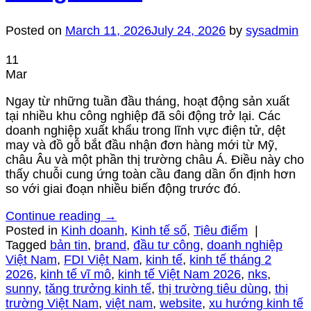
Posted on
March 11, 2026
July 24, 2026
by
sysadmin
11
Mar
Ngay từ những tuần đầu tháng, hoạt động sản xuất
tại nhiều khu công nghiệp đã sôi động trở lại. Các
doanh nghiệp xuất khẩu trong lĩnh vực điện tử, dệt
may và đồ gỗ bắt đầu nhận đơn hàng mới từ Mỹ,
châu Âu và một phần thị trường châu Á. Điều này cho
thấy chuỗi cung ứng toàn cầu đang dần ổn định hơn
so với giai đoạn nhiều biến động trước đó.
Continue reading
→
Posted in
Kinh doanh
,
Kinh tế số
,
Tiêu điểm
|
Tagged
bản tin
,
brand
,
đầu tư công
,
doanh nghiệp
Việt Nam
,
FDI Việt Nam
,
kinh tế
,
kinh tế tháng 2
2026
,
kinh tế vĩ mô
,
kinh tế Việt Nam 2026
,
nks
,
sunny
,
tăng trưởng kinh tế
,
thị trường tiêu dùng
,
thị
trường Việt Nam
,
việt nam
,
website
,
xu hướng kinh tế