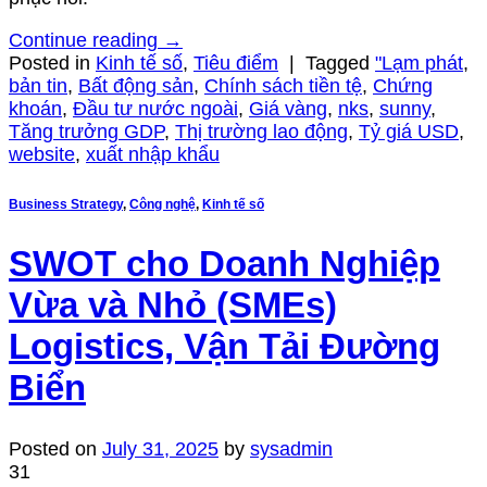
Continue reading
→
Posted in
Kinh tế số
,
Tiêu điểm
|
Tagged
"Lạm phát
,
bản tin
,
Bất động sản
,
Chính sách tiền tệ
,
Chứng
khoán
,
Đầu tư nước ngoài
,
Giá vàng
,
nks
,
sunny
,
Tăng trưởng GDP
,
Thị trường lao động
,
Tỷ giá USD
,
website
,
xuất nhập khẩu
Business Strategy
,
Công nghệ
,
Kinh tế số
SWOT cho Doanh Nghiệp
Vừa và Nhỏ (SMEs)
Logistics, Vận Tải Đường
Biển
Posted on
July 31, 2025
by
sysadmin
31