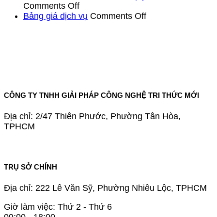
Nghiệp
cho
Nghiệp
tế
cảnh
on
Nhà
Comments Off
người
Tự
Việt
kinh
Toàn
on
Đầu
Bảng giá dịch vụ
Comments Off
dân
Vận
Nam
tế
cảnh
Bảng
Tư
Hành
tháng
Việt
kinh
giá
Bất
Bằng
5/2026
Nam
tế
dịch
Động
AI
tháng
Việt
vụ
Sản
SaaS
4/2026
Nam
quý
1/2026
CÔNG TY TNHH GIẢI PHÁP CÔNG NGHỆ TRI THỨC MỚI
Địa chỉ:
2/47 Thiên Phước, Phường Tân Hòa,
TPHCM
TRỤ SỞ CHÍNH
Địa chỉ:
222 Lê Văn Sỹ, Phường Nhiêu Lộc, TPHCM
Giờ làm việc:
Thứ 2 - Thứ 6