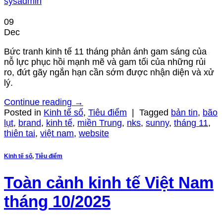
sysadmin
09
Dec
Bức tranh kinh tế 11 tháng phản ánh gam sáng của
nỗ lực phục hồi mạnh mẽ và gam tối của những rủi
ro, đứt gãy ngắn hạn cần sớm được nhận diện và xử
lý.
Continue reading
→
Posted in
Kinh tế số
,
Tiêu điểm
|
Tagged
bản tin
,
bão
lụt
,
brand
,
kinh tế
,
miền Trung
,
nks
,
sunny
,
tháng 11
,
thiên tai
,
việt nam
,
website
Kinh tế số
,
Tiêu điểm
Toàn cảnh kinh tế Việt Nam
tháng 10/2025