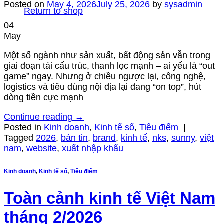
Posted on
May 4, 2026
July 25, 2026
by
sysadmin
Return to shop
04
May
Một số ngành như sản xuất, bất động sản vẫn trong
giai đoạn tái cấu trúc, thanh lọc mạnh – ai yếu là “out
game” ngay. Nhưng ở chiều ngược lại, công nghệ,
logistics và tiêu dùng nội địa lại đang “on top”, hút
dòng tiền cực mạnh
Continue reading
→
Posted in
Kinh doanh
,
Kinh tế số
,
Tiêu điểm
|
Tagged
2026
,
bản tin
,
brand
,
kinh tế
,
nks
,
sunny
,
việt
nam
,
website
,
xuất nhập khẩu
Kinh doanh
,
Kinh tế số
,
Tiêu điểm
Toàn cảnh kinh tế Việt Nam
tháng 2/2026