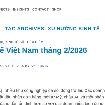
JECTS
INSIGHTS
CONTACT
SHOP
TAG ARCHIVES:
XU HƯỚNG KINH TẾ
NH
,
KINH TẾ SỐ
,
TIÊU ĐIỂM
ế Việt Nam tháng 2/2026
MARCH 11, 2026
BY
SYSADMIN
ại nhiều khu công nghiệp đã sôi động trở lại. Các doan
 bắt đầu nhận đơn hàng mới từ Mỹ, châu Âu và một phần 
đang dần ổn định hơn so với giai đoạn nhiều biến động 