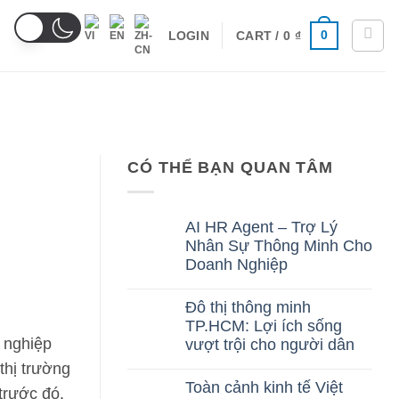
0
CART /
0
₫
LOGIN
CÓ THỂ BẠN QUAN TÂM
AI HR Agent – Trợ Lý
Nhân Sự Thông Minh Cho
Doanh Nghiệp
No
Comments
Đô thị thông minh
on
TP.HCM: Lợi ích sống
AI
HR
h nghiệp
vượt trội cho người dân
Agent
–
No
thị trường
Trợ
Comments
Toàn cảnh kinh tế Việt
trước đó.
Lý
on