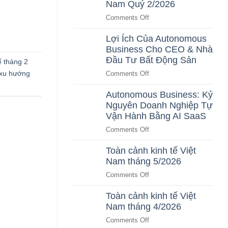
Nam Quý 2/2026
Nhân
Đô
Sự
thị
on
Comments Off
Thông
thông
Minh
minh
Toàn
Cho
TP.HCM:
Lợi Ích Của Autonomous
cảnh
Doanh
Lợi
Business Cho CEO & Nhà
kinh
Nghiệp
ích
sống
tế
Đầu Tư Bất Động Sản
ế tháng 2
vượt
Việt
trội
xu hướng
on
Comments Off
Nam
cho
Lợi
người
Quý
Autonomous Business: Kỷ
Ích
dân
2/2026
Nguyên Doanh Nghiệp Tự
Của
Autonomous
Vận Hành Bằng AI SaaS
Business
on
Comments Off
Cho
Autonomous
CEO
Toàn cảnh kinh tế Việt
Business:
&
Nam tháng 5/2026
Kỷ
Nhà
Nguyên
on
Comments Off
Đầu
Doanh
Toàn
Tư
Nghiệp
Toàn cảnh kinh tế Việt
cảnh
Bất
Tự
Nam tháng 4/2026
kinh
Động
Vận
tế
Sản
on
Comments Off
Hành
Việt