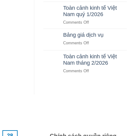
Toàn
Bằng
Nam
Toàn cảnh kinh tế Việt
cảnh
AI
tháng
Nam quý 1/2026
kinh
SaaS
5/2026
tế
on
Comments Off
Việt
Toàn
Nam
Bảng giá dịch vụ
cảnh
tháng
kinh
on
Comments Off
4/2026
tế
Bảng
Việt
giá
Toàn cảnh kinh tế Việt
Nam
dịch
Nam tháng 2/2026
quý
vụ
1/2026
on
Comments Off
Toàn
cảnh
kinh
tế
Việt
Nam
tháng
2/2026
28
Chính sách quyền riêng