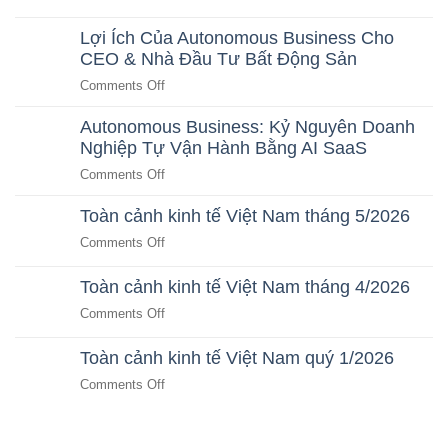
Nhân
Giải
Toàn
thông
Sự
Pháp
minh
Thông
cảnh
Lợi Ích Của Autonomous Business Cho
AI
TP.HCM:
Minh
kinh
CEO & Nhà Đầu Tư Bất Động Sản
Lợi
Cho
tế
ích
Doanh
on
Comments Off
sống
Nghiệp
Việt
vượt
Lợi
Nam
trội
Autonomous Business: Kỷ Nguyên Doanh
Ích
Quý
cho
Nghiệp Tự Vận Hành Bằng AI SaaS
Của
người
2/2026
dân
Autonomous
on
Comments Off
Business
Autonomous
Cho
Toàn cảnh kinh tế Việt Nam tháng 5/2026
Business:
CEO
Kỷ
on
Comments Off
&
Nguyên
Toàn
Nhà
Doanh
cảnh
Toàn cảnh kinh tế Việt Nam tháng 4/2026
Đầu
Nghiệp
kinh
Tư
on
Comments Off
Tự
tế
Bất
Toàn
Vận
Việt
Động
cảnh
Hành
Toàn cảnh kinh tế Việt Nam quý 1/2026
Nam
Sản
kinh
Bằng
tháng
on
Comments Off
tế
AI
5/2026
Toàn
Việt
SaaS
cảnh
Nam
kinh