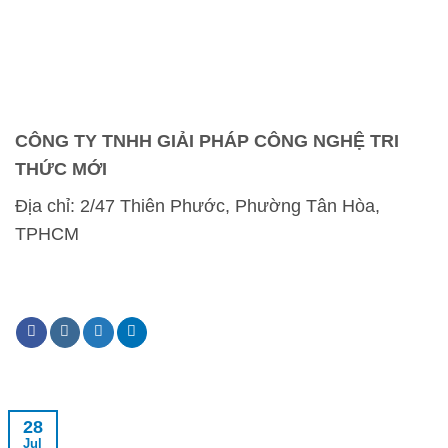
tháng
tế
4/2026
Việt
Nam
quý
1/2026
CÔNG TY TNHH GIẢI PHÁP CÔNG NGHỆ TRI
THỨC MỚI
Địa chỉ:
2/47 Thiên Phước, Phường Tân Hòa,
TPHCM
28
Jul