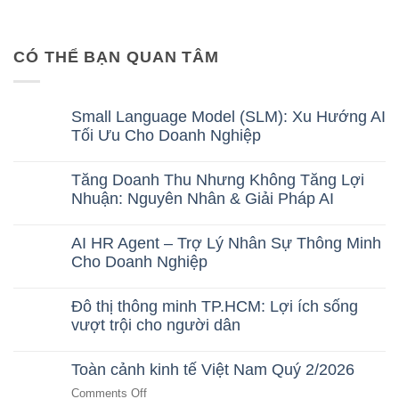
CÓ THỂ BẠN QUAN TÂM
Small Language Model (SLM): Xu Hướng AI
Tối Ưu Cho Doanh Nghiệp
No
Comments
Tăng Doanh Thu Nhưng Không Tăng Lợi
on
Small
Nhuận: Nguyên Nhân & Giải Pháp AI
Language
No
Model
Comments
(SLM):
AI HR Agent – Trợ Lý Nhân Sự Thông Minh
on
Xu
Tăng
Cho Doanh Nghiệp
Hướng
Doanh
AI
No
Thu
Tối
Comments
Nhưng
Ưu
Đô thị thông minh TP.HCM: Lợi ích sống
on
Không
Cho
AI
vượt trội cho người dân
Tăng
Doanh
HR
Lợi
Nghiệp
No
Agent
Nhuận:
Comments
–
Nguyên
Toàn cảnh kinh tế Việt Nam Quý 2/2026
on
Trợ
Nhân
Đô
Lý
&
on
Comments Off
thị