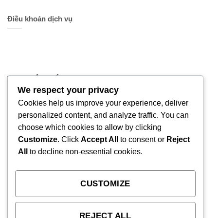
Điều khoản dịch vụ
TRỤ SỞ CHÍNH
We respect your privacy
Địa chỉ:
222 Lê Văn Sỹ, Phường Nhiêu Lộc,
Cookies help us improve your experience, deliver
TPHCM
personalized content, and analyze traffic. You can
choose which cookies to allow by clicking
Giờ làm việc:
Thứ 2 - Thứ 6
Customize
. Click
Accept All
to consent or
Reject
09:00 - 18:00
All
to decline non-essential cookies.
Số điện thoại:
(+84) 932 030 958
CUSTOMIZE
Email:
system@nks.vn
REJECT ALL