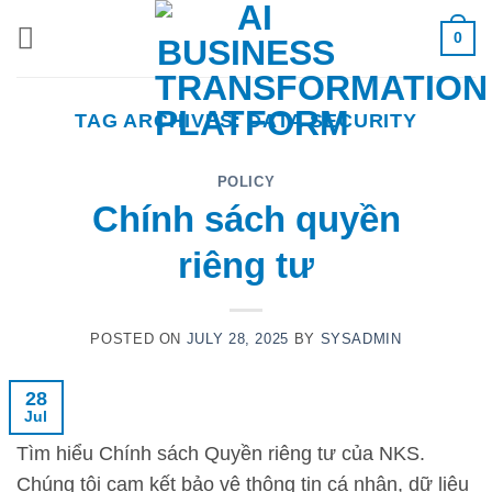
Skip
0
to
content
TAG ARCHIVES:
DATA SECURITY
POLICY
Chính sách quyền
riêng tư
POSTED ON
JULY 28, 2025
BY
SYSADMIN
28
Jul
Tìm hiểu Chính sách Quyền riêng tư của NKS.
Chúng tôi cam kết bảo vệ thông tin cá nhân, dữ liệu