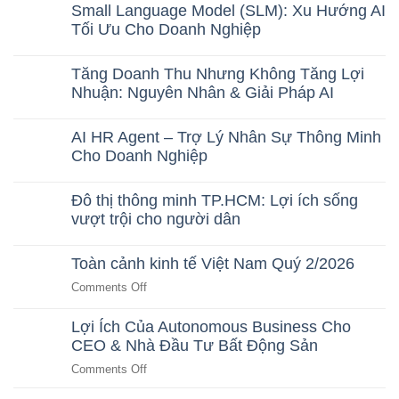
Small Language Model (SLM): Xu Hướng AI
Tối Ưu Cho Doanh Nghiệp
No
Comments
Tăng Doanh Thu Nhưng Không Tăng Lợi
on
Small
Nhuận: Nguyên Nhân & Giải Pháp AI
Language
No
Model
Comments
(SLM):
AI HR Agent – Trợ Lý Nhân Sự Thông Minh
on
Xu
Tăng
Cho Doanh Nghiệp
Hướng
Doanh
AI
No
Thu
Tối
Comments
Nhưng
Ưu
Đô thị thông minh TP.HCM: Lợi ích sống
on
Không
Cho
AI
vượt trội cho người dân
Tăng
Doanh
HR
Lợi
Nghiệp
No
Agent
Nhuận:
Comments
–
Nguyên
Toàn cảnh kinh tế Việt Nam Quý 2/2026
on
Trợ
Nhân
Đô
Lý
&
on
Comments Off
thị
Nhân
Giải
Toàn
thông
Sự
Pháp
minh
Thông
cảnh
Lợi Ích Của Autonomous Business Cho
AI
TP.HCM:
Minh
kinh
CEO & Nhà Đầu Tư Bất Động Sản
Lợi
Cho
tế
ích
Doanh
on
Comments Off
sống
Nghiệp
Việt
vượt
Lợi
Nam