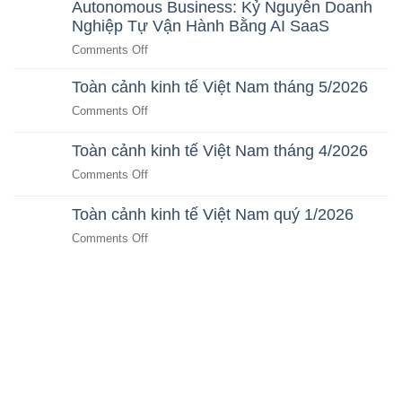
trội
Autonomous Business: Kỷ Nguyên Doanh
Ích
Quý
cho
Nghiệp Tự Vận Hành Bằng AI SaaS
Của
người
2/2026
dân
Autonomous
on
Comments Off
Business
Autonomous
Cho
Toàn cảnh kinh tế Việt Nam tháng 5/2026
Business:
CEO
Kỷ
on
Comments Off
&
Nguyên
Toàn
Nhà
Doanh
cảnh
Toàn cảnh kinh tế Việt Nam tháng 4/2026
Đầu
Nghiệp
kinh
Tư
on
Comments Off
Tự
tế
Bất
Toàn
Vận
Việt
Động
cảnh
Hành
Toàn cảnh kinh tế Việt Nam quý 1/2026
Nam
Sản
kinh
Bằng
tháng
on
Comments Off
tế
AI
5/2026
Toàn
Việt
SaaS
cảnh
Nam
kinh
tháng
tế
4/2026
Việt
Nam
quý
1/2026