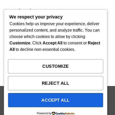
TRỤ SỞ CHÍNH
We respect your privacy
Địa chỉ:
222 Lê Văn Sỹ, Phường Nhiêu Lộc,
Cookies help us improve your experience, deliver
TPHCM
personalized content, and analyze traffic. You can
choose which cookies to allow by clicking
Giờ làm việc:
Thứ 2 - Thứ 6
Customize
. Click
Accept All
to consent or
Reject
09:00 - 18:00
All
to decline non-essential cookies.
Số điện thoại:
(+84) 932 030 958
CUSTOMIZE
Email:
system@nks.vn
REJECT ALL
Visa
PayPal
Stripe
MasterCard
Cash
ACCEPT ALL
On
Copyright 2026 ©
NKS
. MST: 0313074497, cấp ngày
Delivery
6/1/2015 bởi Sở Kế hoạch và Đầu tư TP. Hồ Chí Minh,
Powered by