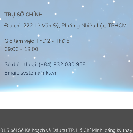
TRỤ SỞ CHÍNH
Địa chỉ:
222 Lê Văn Sỹ, Phường Nhiêu Lộc, TPHCM
Giờ làm việc:
Thứ 2 - Thứ 6
09:00 - 18:00
Số điện thoại:
(+84) 932 030 958
Email:
system@nks.vn
15 bởi Sở Kế hoạch và Đầu tư TP. Hồ Chí Minh, đăng ký thay