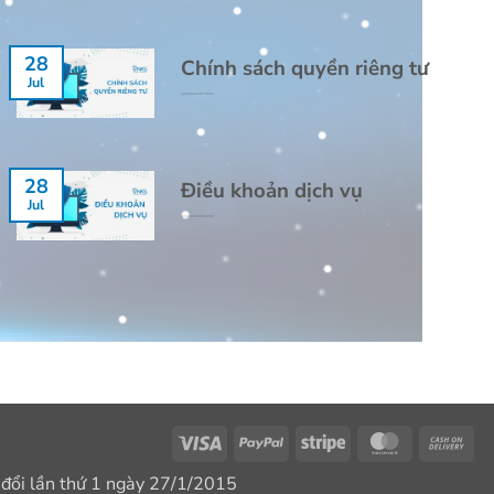
1/2026
28
Chính sách quyền riêng tư
Jul
28
Điều khoản dịch vụ
Jul
Visa
PayPal
Stripe
MasterCar
Ca
On
 đổi lần thứ 1 ngày 27/1/2015