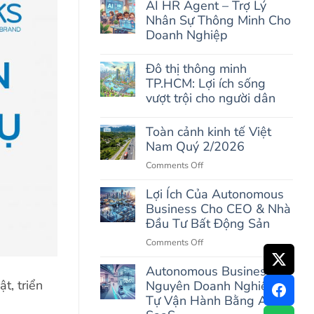
AI HR Agent – Trợ Lý
AI
on
Tối
Nhân Sự Thông Minh Cho
Tăng
Ưu
Doanh
Doanh Nghiệp
Cho
Thu
Doanh
Nhưng
No
Nghiệp
Không
Comments
Đô thị thông minh
Tăng
on
TP.HCM: Lợi ích sống
Lợi
AI
Nhuận:
HR
vượt trội cho người dân
Nguyên
Agent
Nhân
–
No
&
Trợ
Comments
Toàn cảnh kinh tế Việt
Giải
Lý
on
Nam Quý 2/2026
Pháp
Nhân
Đô
AI
Sự
thị
on
Comments Off
Thông
thông
Minh
minh
Toàn
Cho
TP.HCM:
Lợi Ích Của Autonomous
cảnh
Doanh
Lợi
Business Cho CEO & Nhà
kinh
Nghiệp
ích
sống
tế
Đầu Tư Bất Động Sản
vượt
Việt
trội
on
Comments Off
Nam
cho
Lợi
người
Quý
Autonomous Business: Kỷ
Ích
dân
2/2026
t, triển
Nguyên Doanh Nghiệp
Của
Autonomous
Tự Vận Hành Bằng AI
Business