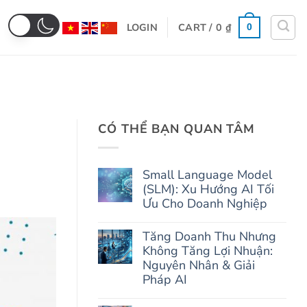
LOGIN
CART /
0
₫
0
CÓ THỂ BẠN QUAN TÂM
Small Language Model
(SLM): Xu Hướng AI Tối
Ưu Cho Doanh Nghiệp
No
Comments
Tăng Doanh Thu Nhưng
on
Không Tăng Lợi Nhuận:
Small
Language
Nguyên Nhân & Giải
Model
Pháp AI
(SLM):
Xu
No
Hướng
Comments