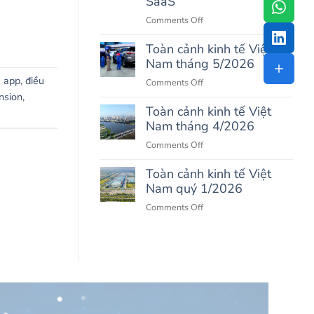
SaaS
Cho
on
Comments Off
CEO
Autonomous
&
Toàn cảnh kinh tế Việt
Business:
Nhà
Nam tháng 5/2026
Kỷ
Đầu
Nguyên
e app
,
điều
Tư
on
Comments Off
Doanh
nsion
,
Bất
Toàn
Nghiệp
Toàn cảnh kinh tế Việt
Động
cảnh
Tự
Nam tháng 4/2026
Sản
kinh
Vận
tế
on
Comments Off
Hành
Việt
Toàn
Bằng
Nam
Toàn cảnh kinh tế Việt
cảnh
AI
tháng
Nam quý 1/2026
kinh
SaaS
5/2026
tế
on
Comments Off
Việt
Toàn
Nam
cảnh
tháng
kinh
4/2026
tế
Việt
Nam
quý