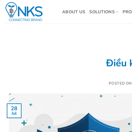
Skip
to
ABOUT US
SOLUTIONS
PRO
content
Điều 
POSTED O
28
Jul