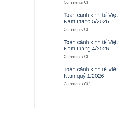
on
Comments Off
Cho
Autonomous
CEO
Toàn cảnh kinh tế Việt
Business:
&
Nam tháng 5/2026
Kỷ
Nhà
Nguyên
on
Comments Off
Đầu
Doanh
Toàn
Tư
Nghiệp
Toàn cảnh kinh tế Việt
cảnh
Bất
Tự
Nam tháng 4/2026
kinh
Động
Vận
tế
Sản
on
Comments Off
Hành
Việt
Toàn
Bằng
Nam
Toàn cảnh kinh tế Việt
cảnh
AI
tháng
Nam quý 1/2026
kinh
SaaS
5/2026
tế
on
Comments Off
Việt
Toàn
Nam
cảnh
tháng
kinh
4/2026
tế
Việt
Nam
quý
1/2026