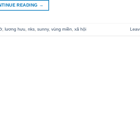
NTINUE READING
→
ở
,
lương hưu
,
nks
,
sunny
,
vùng miền
,
xã hội
Leav