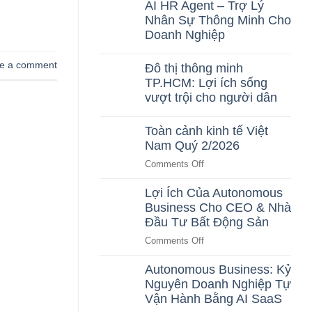
AI HR Agent – Trợ Lý
AI
on
Tối
Nhân Sự Thông Minh Cho
Tăng
Ưu
Doanh
Doanh Nghiệp
Cho
Thu
Doanh
Nhưng
No
Nghiệp
Không
Comments
e a comment
Đô thị thông minh
Tăng
on
TP.HCM: Lợi ích sống
Lợi
AI
Nhuận:
HR
vượt trội cho người dân
Nguyên
Agent
Nhân
–
No
&
Trợ
Comments
Toàn cảnh kinh tế Việt
Giải
Lý
on
Nam Quý 2/2026
Pháp
Nhân
Đô
AI
Sự
thị
on
Comments Off
Thông
thông
Minh
minh
Toàn
Cho
TP.HCM:
Lợi Ích Của Autonomous
cảnh
Doanh
Lợi
Business Cho CEO & Nhà
kinh
Nghiệp
ích
sống
tế
Đầu Tư Bất Động Sản
vượt
Việt
trội
on
Comments Off
Nam
cho
Lợi
người
Quý
Autonomous Business: Kỷ
Ích
dân
2/2026
Nguyên Doanh Nghiệp Tự
Của
Autonomous
Vận Hành Bằng AI SaaS
Business