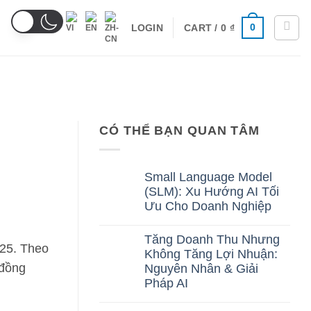
0
CART /
0
₫
LOGIN
CÓ THỂ BẠN QUAN TÂM
Small Language Model
(SLM): Xu Hướng AI Tối
Ưu Cho Doanh Nghiệp
No
Comments
Tăng Doanh Thu Nhưng
on
025. Theo
Không Tăng Lợi Nhuận:
Small
Language
 đồng
Nguyên Nhân & Giải
Model
Pháp AI
(SLM):
Xu
No
Hướng
Comments