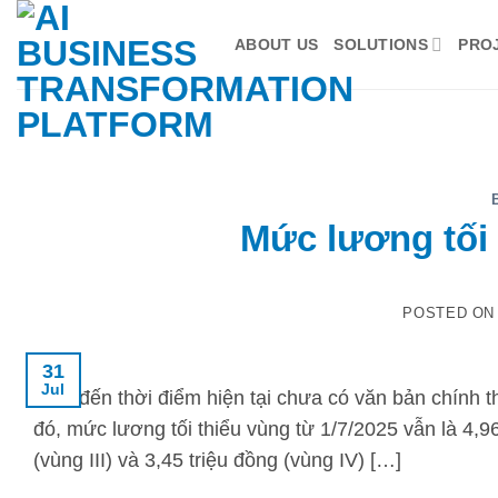
Skip
to
ABOUT US
SOLUTIONS
PRO
content
Mức lương tối 
POSTED O
31
Jul
Tính đến thời điểm hiện tại chưa có văn bản chính t
đó, mức lương tối thiểu vùng từ 1/7/2025 vẫn là 4,96 
(vùng III) và 3,45 triệu đồng (vùng IV) […]