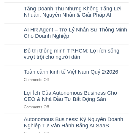
No
Comments
Tăng Doanh Thu Nhưng Không Tăng Lợi
on
Small
Nhuận: Nguyên Nhân & Giải Pháp AI
Language
No
Model
Comments
(SLM):
AI HR Agent – Trợ Lý Nhân Sự Thông Minh
on
Xu
Tăng
Cho Doanh Nghiệp
Hướng
Doanh
AI
No
Thu
Tối
Comments
Nhưng
Ưu
Đô thị thông minh TP.HCM: Lợi ích sống
on
Không
Cho
AI
vượt trội cho người dân
Tăng
Doanh
HR
Lợi
Nghiệp
No
Agent
Nhuận:
Comments
–
Nguyên
Toàn cảnh kinh tế Việt Nam Quý 2/2026
on
Trợ
Nhân
Đô
Lý
&
on
Comments Off
thị
Nhân
Giải
Toàn
thông
Sự
Pháp
minh
Thông
cảnh
Lợi Ích Của Autonomous Business Cho
AI
TP.HCM:
Minh
kinh
CEO & Nhà Đầu Tư Bất Động Sản
Lợi
Cho
tế
ích
Doanh
on
Comments Off
sống
Nghiệp
Việt
vượt
Lợi
Nam
trội
Autonomous Business: Kỷ Nguyên Doanh
Ích
Quý
cho
Nghiệp Tự Vận Hành Bằng AI SaaS
Của
người
2/2026
dân
Autonomous