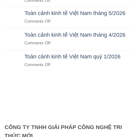
on
Comments Off
Business
Autonomous
Cho
Toàn cảnh kinh tế Việt Nam tháng 5/2026
Business:
CEO
Kỷ
on
Comments Off
&
Nguyên
Toàn
Nhà
Doanh
cảnh
Toàn cảnh kinh tế Việt Nam tháng 4/2026
Đầu
Nghiệp
kinh
Tư
on
Comments Off
Tự
tế
Bất
Toàn
Vận
Việt
Động
cảnh
Hành
Toàn cảnh kinh tế Việt Nam quý 1/2026
Nam
Sản
kinh
Bằng
tháng
on
Comments Off
tế
AI
5/2026
Toàn
Việt
SaaS
cảnh
Nam
kinh
tháng
tế
4/2026
Việt
Nam
quý
1/2026
CÔNG TY TNHH GIẢI PHÁP CÔNG NGHỆ TRI
THỨC MỚI