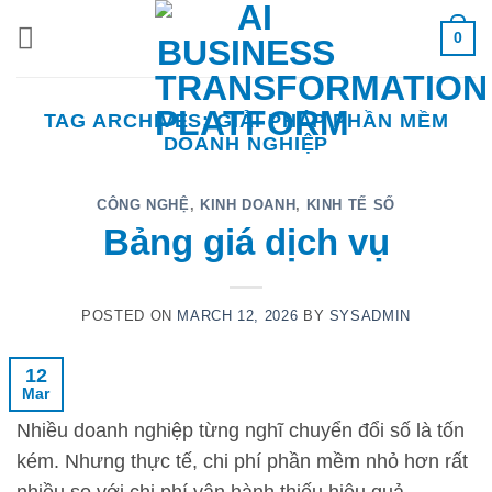
Skip
0
to
content
TAG ARCHIVES:
GIẢI PHÁP PHẦN MỀM
DOANH NGHIỆP
CÔNG NGHỆ
,
KINH DOANH
,
KINH TẾ SỐ
Bảng giá dịch vụ
POSTED ON
MARCH 12, 2026
BY
SYSADMIN
12
Mar
Nhiều doanh nghiệp từng nghĩ chuyển đổi số là tốn
kém. Nhưng thực tế, chi phí phần mềm nhỏ hơn rất