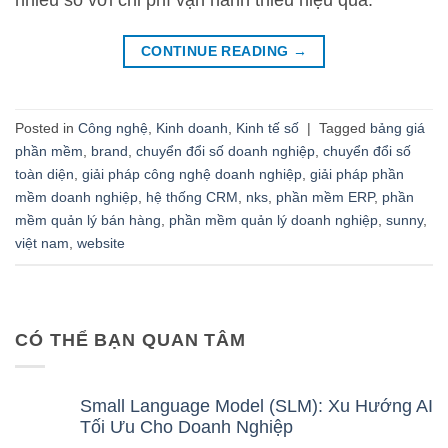
nhiều so với chi phí vận hành thiếu hiệu quả.
CONTINUE READING
→
Posted in
Công nghệ
,
Kinh doanh
,
Kinh tế số
|
Tagged
bảng giá
phần mềm
,
brand
,
chuyển đổi số doanh nghiệp
,
chuyển đổi số
toàn diện
,
giải pháp công nghệ doanh nghiệp
,
giải pháp phần
mềm doanh nghiệp
,
hệ thống CRM
,
nks
,
phần mềm ERP
,
phần
mềm quản lý bán hàng
,
phần mềm quản lý doanh nghiệp
,
sunny
,
việt nam
,
website
CÓ THỂ BẠN QUAN TÂM
Small Language Model (SLM): Xu Hướng AI
Tối Ưu Cho Doanh Nghiệp