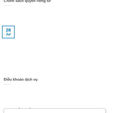
Chính sách quyền riêng tư
28
Jul
Điều khoản dịch vụ
TRỤ SỞ CHÍNH